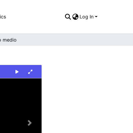
ics
Log In
o medio
Next