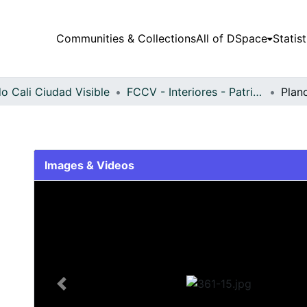
Communities & Collections
All of DSpace
Statist
o Cali Ciudad Visible
FCCV - Interiores - Patrimonial
Plan
Images & Videos
Slide 1 of 1
Previous