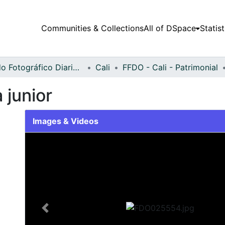
Communities & Collections
All of DSpace
Statist
Fondo Fotográfico Diario Occidente
Cali
FFDO - Cali - Patrimonial
junior
Images & Videos
Slide 1 of 2
Previous