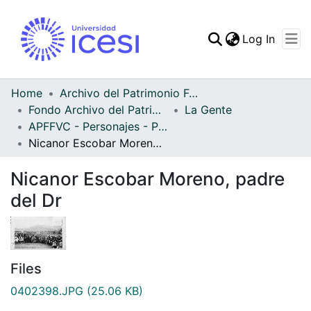
(curren
Log In
Communities & Collec
All of DSpace
Home
Archivo del Patrimonio Fotográfico y Fílmico del Valle del Cauca
Fondo Archivo del Patrimonio Fotográfico y Fílmico del Valle del Cauca
La Gente
Statistics
APFFVC - Personajes - Patrimonial
Nicanor Escobar Moreno, padre del Dr
Nicanor Escobar Moreno, padre
del Dr
Files
0402398.JPG
(25.06 KB)