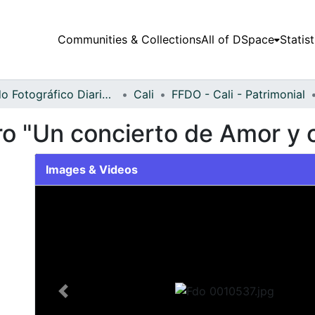
Communities & Collections
All of DSpace
Statist
Fondo Fotográfico Diario Occidente
Cali
FFDO - Cali - Patrimonial
o "Un concierto de Amor y o
Images & Videos
Slide 1 of 1
Previous