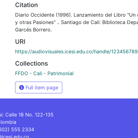
Citation
Diario Occidente (1996). Lanzamiento del Libro "Un
y otras Pasiones" .. Santiago de Cali: Biblioteca De
Garcés Borrero.
URI
https://audiovisuales.icesi.edu.co/handle/12345678
Collections
FFDO - Cali - Patrimonial
Full item page
si: Calle 18 No. 122-135
olombia
(602) 555 2334
@icesi.edu.co