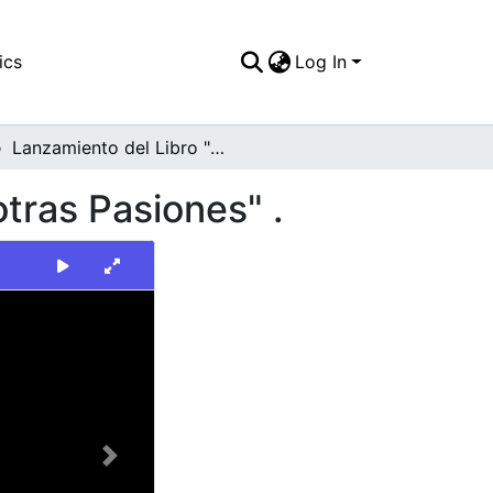
ics
Log In
Lanzamiento del Libro "Un concierto de Amor y otras Pasiones" .
tras Pasiones" .
Next