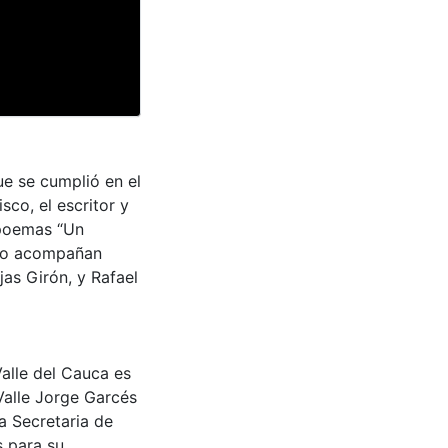
que se cumplió en el
co, el escritor y
 poemas “Un
, lo acompañan
as Girón, y Rafael
Valle del Cauca es
Valle Jorge Garcés
a Secretaria de
s para su