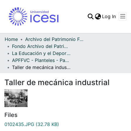
(curren
Log In
Communities & Collec
All of DSpace
Home
Archivo del Patrimonio Fotográfico y Fílmico del Valle del Cauca
Fondo Archivo del Patrimonio Fotográfico y Fílmico del Valle del Cauca
Statistics
La Educación y el Deporte
APFFVC - Planteles - Patrimonial
Taller de mecánica industrial
Taller de mecánica industrial
Files
0102435.JPG
(32.78 KB)