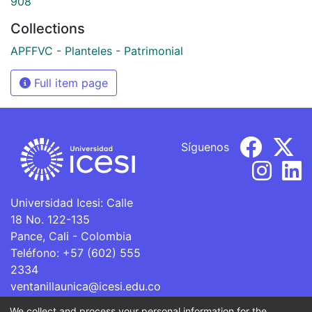
908
Collections
APFFVC - Planteles - Patrimonial
Full item page
Síguenos
Universidad Icesi: Calle
18 No. 122-135
Pance, Cali - Colombia
Teléfono: +57 (602) 555
2334
ventanillaunica@icesi.edu.co
We collect and process your personal information for the