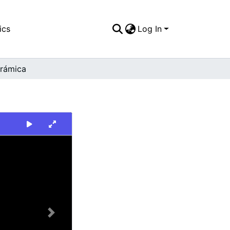
ics
Log In
rámica
Next