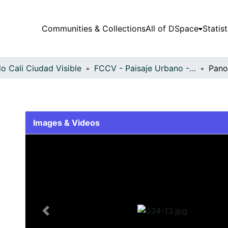
Communities & Collections
All of DSpace
Statist
o Cali Ciudad Visible
FCCV - Paisaje Urbano - Patrimonial
Pano
Images & Videos
Slide 1 of 1
Previous