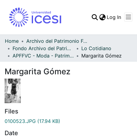
(curren
Log In
Communities & Collec
All of DSpace
Home
Archivo del Patrimonio Fotográfico y Fílmico del Valle del Cauca
Fondo Archivo del Patrimonio Fotográfico y Fílmico del Valle del Cauca
Lo Cotidiano
Statistics
APFFVC - Moda - Patrimonial
Margarita Gómez
Margarita Gómez
Files
0100523.JPG
(17.94 KB)
Date