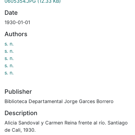
0605354.JPG
(12.33 KB)
Date
1930-01-01
Authors
s. n.
s. n.
s. n.
s. n.
s. n.
Publisher
Biblioteca Departamental Jorge Garces Borrero
Description
Alicia Sandoval y Carmen Reina frente al río. Santiago
de Cali, 1930.