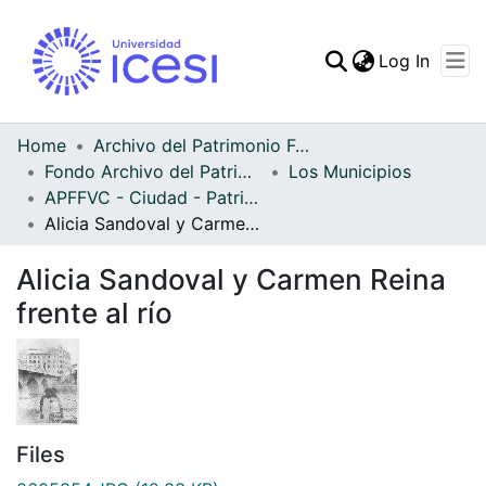
(curren
Log In
Communities & Collec
All of DSpace
Home
Archivo del Patrimonio Fotográfico y Fílmico del Valle del Cauca
Fondo Archivo del Patrimonio Fotográfico y Fílmico del Valle del Cauca
Los Municipios
Statistics
APFFVC - Ciudad - Patrimonial
Alicia Sandoval y Carmen Reina frente al río
Alicia Sandoval y Carmen Reina
frente al río
Files