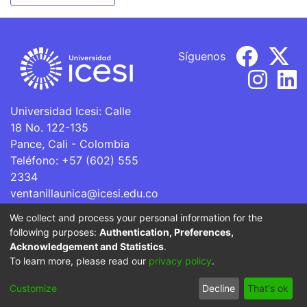
Síguenos
Universidad Icesi: Calle
18 No. 122-135
Pance, Cali - Colombia
Teléfono: +57 (602) 555
2334
ventanillaunica@icesi.edu.co
We collect and process your personal information for the
La Universidad Icesi es una Institución de Educación
following purposes:
Authentication, Preferences,
Superior que se encuentra sujeta a inspección y vigilancia
Acknowledgement and Statistics
.
por parte del Ministerio de Educación Nacional.
To learn more, please read our
privacy policy
.
Cookie
Privacy
End User
Send
Customize
Decline
That's ok
settings
policy
Agreement
Feedback