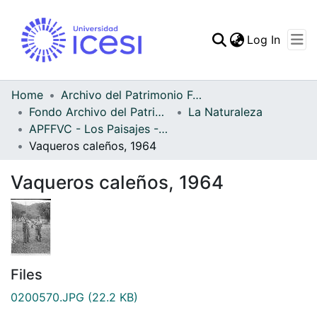
(curren
Log In
Communities & Collec
All of DSpace
Home
Archivo del Patrimonio Fotográfico y Fílmico del Valle del Cauca
Fondo Archivo del Patrimonio Fotográfico y Fílmico del Valle del Cauca
La Naturaleza
Statistics
APFFVC - Los Paisajes - Patrimonial
Vaqueros caleños, 1964
Vaqueros caleños, 1964
Files
0200570.JPG
(22.2 KB)