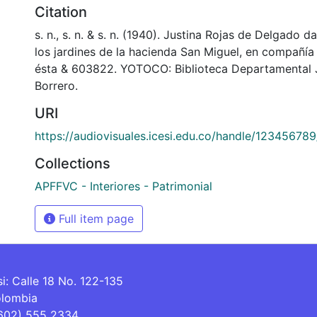
Citation
s. n., s. n. & s. n. (1940). Justina Rojas de Delgado
los jardines de la hacienda San Miguel, en compañía
ésta & 603822. YOTOCO: Biblioteca Departamental 
Borrero.
URI
https://audiovisuales.icesi.edu.co/handle/12345678
Collections
APFFVC - Interiores - Patrimonial
Full item page
si: Calle 18 No. 122-135
olombia
(602) 555 2334