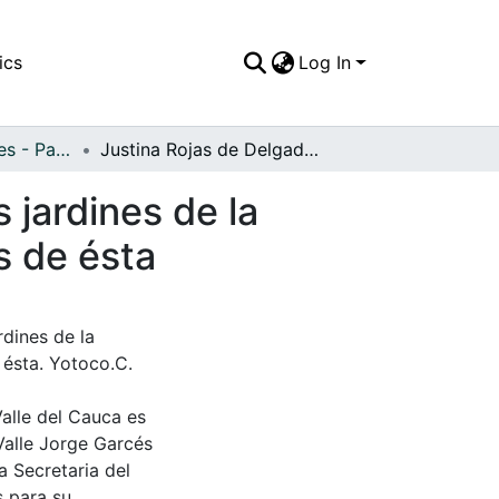
ics
Log In
APFFVC - Interiores - Patrimonial
Justina Rojas de Delgado dando un paseo por los jardines de la hacienda San Miguel, en compañía de los dueños de ésta
 jardines de la
s de ésta
dines de la
ésta. Yotoco.C.
Valle del Cauca es
Valle Jorge Garcés
a Secretaria del
s para su