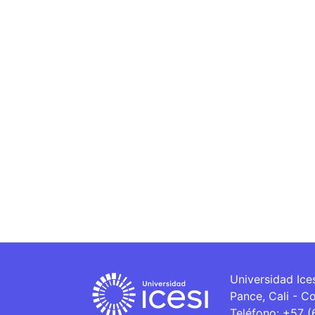
Universidad Ice
Pance, Cali - C
Teléfono: +57 