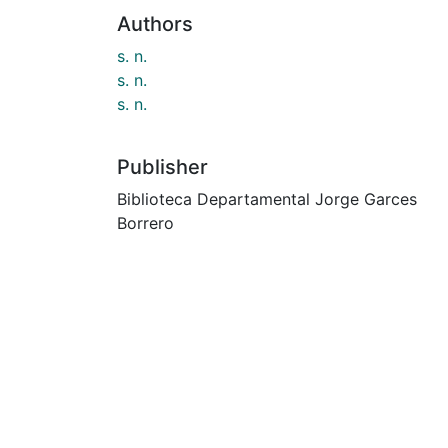
Authors
s. n.
s. n.
s. n.
Publisher
Biblioteca Departamental Jorge Garces
Borrero