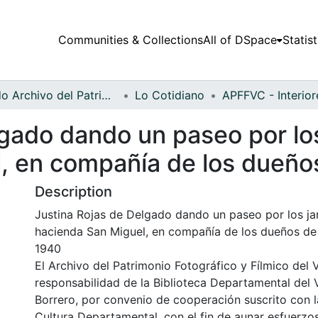
Communities & Collections
All of DSpace
Statist
Fondo Archivo del Patrimonio Fotográfico y Fílmico del Valle del Cauca
Lo Cotidiano
gado dando un paseo por los
, en compañía de los dueño
Description
Justina Rojas de Delgado dando un paseo por los jar
hacienda San Miguel, en compañía de los dueños de 
1940
El Archivo del Patrimonio Fotográfico y Fílmico del 
responsabilidad de la Biblioteca Departamental del 
Borrero, por convenio de cooperación suscrito con l
Cultura Departamental, con el fin de aunar esfuerzo