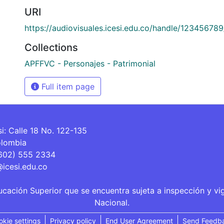
URI
https://audiovisuales.icesi.edu.co/handle/12345678
Collections
APFFVC - Personajes - Patrimonial
Full item page
si: Calle 18 No. 122-135
olombia
(602) 555 2334
@icesi.edu.co
ucación Superior que se encuentra sujeta a inspección y vi
Nacional.
okie settings
Privacy policy
End User Agreement
Send Feedb