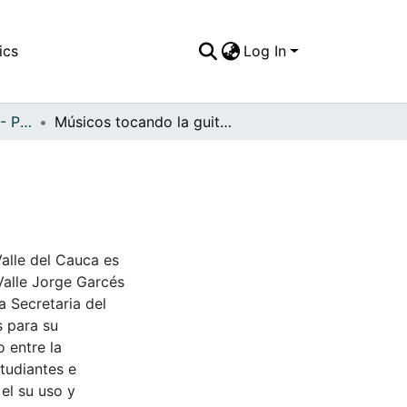
ics
Log In
APFFVC - Personajes - Patrimonial
Músicos tocando la guitarra
Valle del Cauca es
Valle Jorge Garcés
a Secretaria del
s para su
 entre la
tudiantes e
 el su uso y