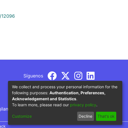
9/12096
Síguenos
We collect and process your personal information for the
following purposes:
Authentication, Preferences,
Acknowledgement and Statistics
.
To learn more, please read our
privacy policy
.
gilancia por parte del Ministerio de Educación
Customize
Decline
That's ok
ack