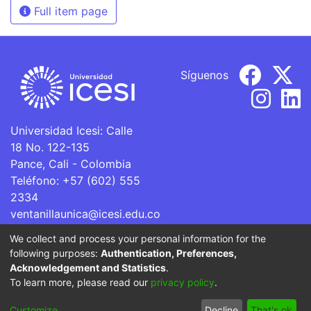
Full item page
Síguenos
Universidad Icesi: Calle
18 No. 122-135
Pance, Cali - Colombia
Teléfono: +57 (602) 555
2334
ventanillaunica@icesi.edu.co
We collect and process your personal information for the
La Universidad Icesi es una Institución de Educación
following purposes:
Authentication, Preferences,
Superior que se encuentra sujeta a inspección y vigilancia
Acknowledgement and Statistics
.
por parte del Ministerio de Educación Nacional.
To learn more, please read our
privacy policy
.
Cookie
Privacy
End User
Send
Customize
Decline
That's ok