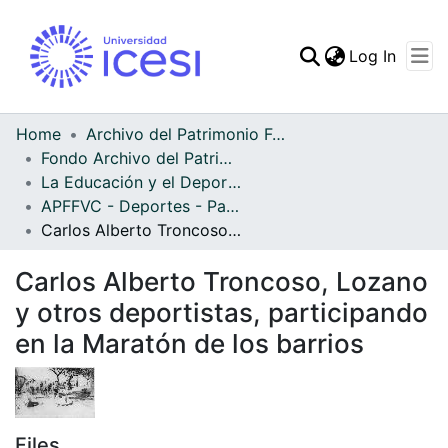
(curren
Log In
Communities & Collec
All of DSpace
Home
Archivo del Patrimonio Fotográfico y Fílmico del Valle del Cauca
Fondo Archivo del Patrimonio Fotográfico y Fílmico del Valle del Cauca
Statistics
La Educación y el Deporte
APFFVC - Deportes - Patrimonial
Carlos Alberto Troncoso, Lozano y otros deportistas, participando en la Maratón de los barrios
Carlos Alberto Troncoso, Lozano
y otros deportistas, participando
en la Maratón de los barrios
Files