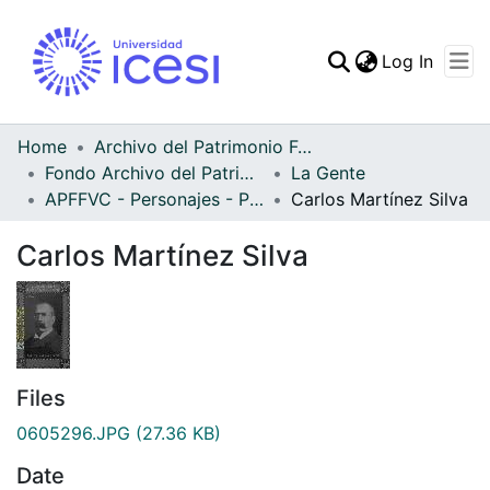
(curren
Log In
Communities & Collec
All of DSpace
Home
Archivo del Patrimonio Fotográfico y Fílmico del Valle del Cauca
Fondo Archivo del Patrimonio Fotográfico y Fílmico del Valle del Cauca
La Gente
Statistics
APFFVC - Personajes - Patrimonial
Carlos Martínez Silva
Carlos Martínez Silva
Files
0605296.JPG
(27.36 KB)
Date