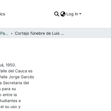
ics
Log In
APFFVC - El Pueblo - Patrimonial
Cortejo fúnebre de Luis Carlos Delgado Lozano
uá, 1950.
Valle del Cauca es
Valle Jorge Garcés
a Secretaria del
s para su
 entre la
tudiantes e
 el su uso y