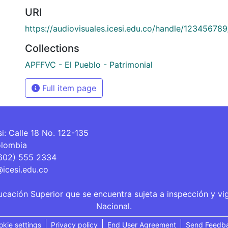
URI
https://audiovisuales.icesi.edu.co/handle/12345678
Collections
APFFVC - El Pueblo - Patrimonial
Full item page
si: Calle 18 No. 122-135
olombia
(602) 555 2334
@icesi.edu.co
ucación Superior que se encuentra sujeta a inspección y vi
Nacional.
okie settings
Privacy policy
End User Agreement
Send Feedb