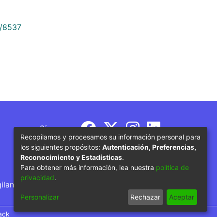
9/8537
Síguenos
Recopilamos y procesamos su información personal para
los siguientes propósitos:
Autenticación, Preferencias,
Reconocimiento y Estadísticas
.
Para obtener más información, lea nuestra
política de
privacidad
.
gilancia por parte del Ministerio de Educación
Personalizar
Rechazar
Aceptar
ack