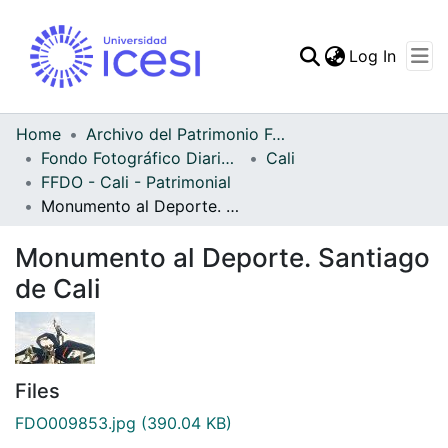
(curren
Log In
Communities & Collec
All of DSpace
Home
Archivo del Patrimonio Fotográfico y Fílmico del Valle del Cauca
Fondo Fotográfico Diario Occidente
Cali
Statistics
FFDO - Cali - Patrimonial
Monumento al Deporte. Santiago de Cali
Monumento al Deporte. Santiago
de Cali
Files
FDO009853.jpg
(390.04 KB)