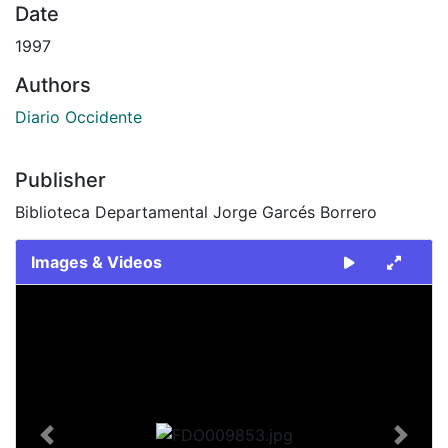
Date
1997
Authors
Diario Occidente
Publisher
Biblioteca Departamental Jorge Garcés Borrero
Images & Videos
Slide 1 of 1
Previous
Next