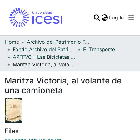
(curren
Log In
Communities & Collec
All of DSpace
Home
Archivo del Patrimonio Fotográfico y Fílmico del Valle del Cauca
Fondo Archivo del Patrimonio Fotográfico y Fílmico del Valle del Cauca
El Transporte
Statistics
APFFVC - Las Bicicletas y Ca - Patrimonial
Maritza Victoria, al volante de una camioneta
Maritza Victoria, al volante de
una camioneta
Files