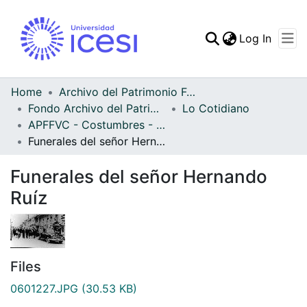
(curren
Log In
Communities & Collec
All of DSpace
Home
Archivo del Patrimonio Fotográfico y Fílmico del Valle del Cauca
Fondo Archivo del Patrimonio Fotográfico y Fílmico del Valle del Cauca
Lo Cotidiano
Statistics
APFFVC - Costumbres - Patrimonial
Funerales del señor Hernando Ruíz
Funerales del señor Hernando
Ruíz
Files
0601227.JPG
(30.53 KB)