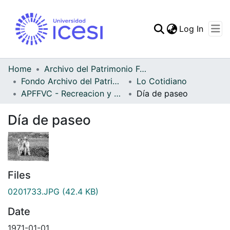
(curren
Log In
Communities & Collec
All of DSpace
Home
Archivo del Patrimonio Fotográfico y Fílmico del Valle del Cauca
Fondo Archivo del Patrimonio Fotográfico y Fílmico del Valle del Cauca
Lo Cotidiano
Statistics
APFFVC - Recreacion y Paseo - Patrimonial
Día de paseo
Día de paseo
Files
0201733.JPG
(42.4 KB)
Date
1971-01-01