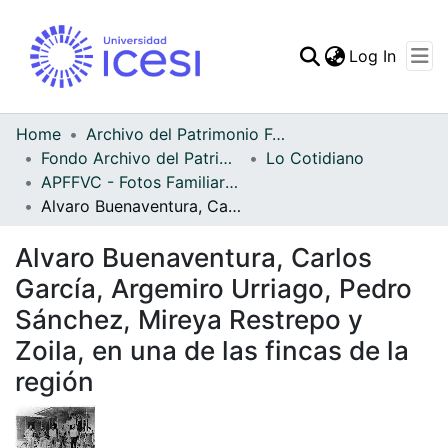
(curren
Log In
Communities & Collec
All of DSpace
Home
Archivo del Patrimonio Fotográfico y Fílmico del Valle del Cauca
Fondo Archivo del Patrimonio Fotográfico y Fílmico del Valle del Cauca
Lo Cotidiano
Statistics
APFFVC - Fotos Familiares - Patrimonial
Alvaro Buenaventura, Carlos García, Argemiro Urriago, Pedro Sánchez, Mireya Restrepo y Zoila, en una de las fincas de la región
Alvaro Buenaventura, Carlos
García, Argemiro Urriago, Pedro
Sánchez, Mireya Restrepo y
Zoila, en una de las fincas de la
región