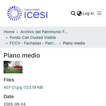
(curren
Log In
Communities & Collec
All of DSpace
Home
Archivo del Patrimonio Fotográfico y Fílmico del Valle del Cauca
Fondo Cali Ciudad Visible
Statistics
FCCV - Fachadas - Patrimonial
Plano medio
Plano medio
Files
407-21.jpg
(123.19 KB)
Date
2005-06-24