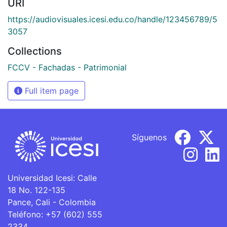
URI
https://audiovisuales.icesi.edu.co/handle/123456789/5
3057
Collections
FCCV - Fachadas - Patrimonial
Full item page
Síguenos
Universidad Icesi: Calle
18 No. 122-135
Pance, Cali - Colombia
Teléfono: +57 (602) 555
2334