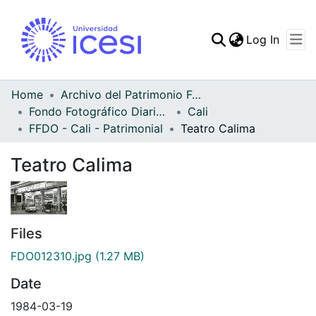
(curren
Log In
Communities & Collec
All of DSpace
Home
Archivo del Patrimonio Fotográfico y Fílmico del Valle del Cauca
Fondo Fotográfico Diario Occidente
Cali
Statistics
FFDO - Cali - Patrimonial
Teatro Calima
Teatro Calima
Files
FDO012310.jpg
(1.27 MB)
Date
1984-03-19