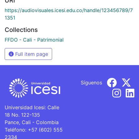
URI
https://audiovisuales.icesi.edu.co/handle/123456789/7
1351
Collections
FFDO - Cali - Patrimonial
Full item page
Síguenos
Universidad Icesi: Calle
18 No. 122-135
Pance, Cali - Colombia
Teléfono: +57 (602) 555
2334