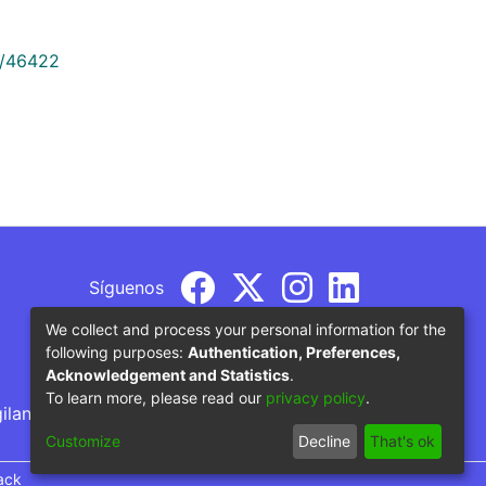
9/46422
Síguenos
We collect and process your personal information for the
following purposes:
Authentication, Preferences,
Acknowledgement and Statistics
.
To learn more, please read our
privacy policy
.
gilancia por parte del Ministerio de Educación
Customize
Decline
That's ok
ack