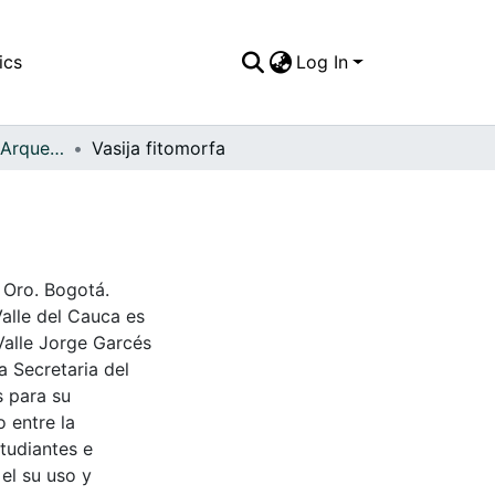
ics
Log In
APFFVC - Objetos Arqueológico - Patrimonial
Vasija fitomorfa
 Oro. Bogotá.
Valle del Cauca es
Valle Jorge Garcés
a Secretaria del
s para su
 entre la
tudiantes e
 el su uso y