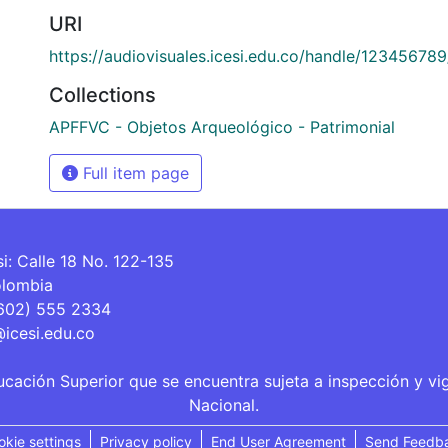
URI
https://audiovisuales.icesi.edu.co/handle/12345678
Collections
APFFVC - Objetos Arqueológico - Patrimonial
Full item page
si: Calle 18 No. 122-135
olombia
(602) 555 2334
@icesi.edu.co
ucación Superior que se encuentra sujeta a inspección y vi
Nacional.
okie settings
Privacy policy
End User Agreement
Send Feedb