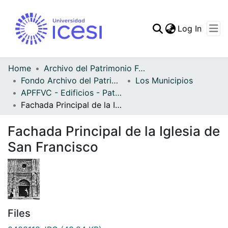
(curren
Log In
Communities & Collec
All of DSpace
Home
Archivo del Patrimonio Fotográfico y Fílmico del Valle del Cauca
Fondo Archivo del Patrimonio Fotográfico y Fílmico del Valle del Cauca
Los Municipios
Statistics
APFFVC - Edificios - Patrimonial
Fachada Principal de la Iglesia de San Francisco
Fachada Principal de la Iglesia de
San Francisco
Files