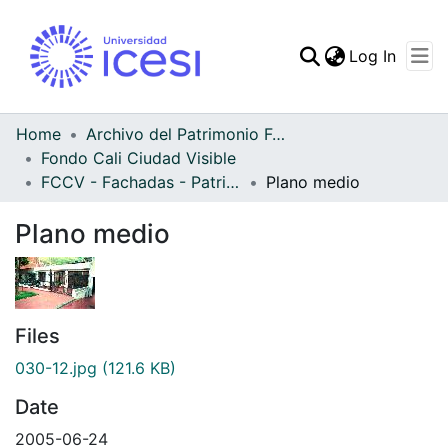
(curren
Log In
Communities & Collec
All of DSpace
Home
Archivo del Patrimonio Fotográfico y Fílmico del Valle del Cauca
Fondo Cali Ciudad Visible
Statistics
FCCV - Fachadas - Patrimonial
Plano medio
Plano medio
Files
030-12.jpg
(121.6 KB)
Date
2005-06-24