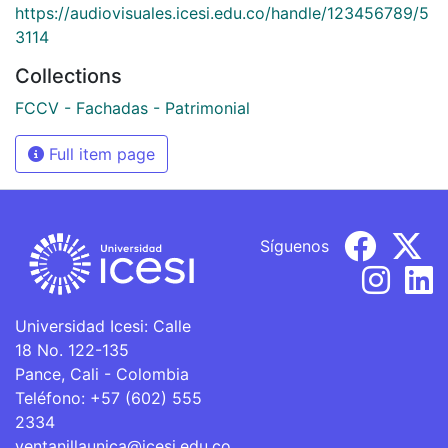
https://audiovisuales.icesi.edu.co/handle/123456789/5
3114
Collections
FCCV - Fachadas - Patrimonial
Full item page
Síguenos
Universidad Icesi: Calle
18 No. 122-135
Pance, Cali - Colombia
Teléfono: +57 (602) 555
2334
ventanillaunica@icesi.edu.co