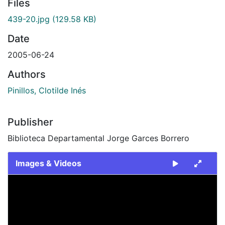
Files
439-20.jpg
(129.58 KB)
Date
2005-06-24
Authors
Pinillos, Clotilde Inés
Publisher
Biblioteca Departamental Jorge Garces Borrero
Images & Videos
Slide 1 of 1