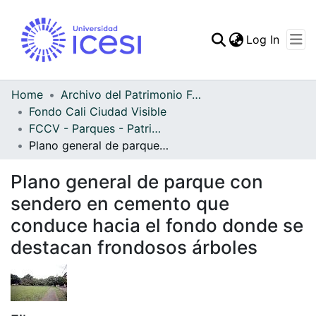
(curren
Log In
Communities & Collec
All of DSpace
Home
Archivo del Patrimonio Fotográfico y Fílmico del Valle del Cauca
Fondo Cali Ciudad Visible
Statistics
FCCV - Parques - Patrimonial
Plano general de parque con sendero en cemento que conduce hacia el fondo donde se destacan frondosos árboles
Plano general de parque con
sendero en cemento que
conduce hacia el fondo donde se
destacan frondosos árboles