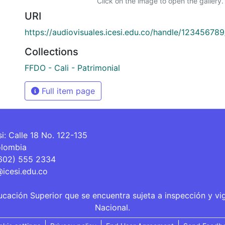
Click on the image to open the gallery.
URI
https://audiovisuales.icesi.edu.co/handle/12345678
Collections
FFDO - Cali - Patrimonial
Full item page
si: Calle 18 No. 122-135
olombia
(602) 555 2334
@icesi.edu.co
ucación Superior que se encuentra sujeta a inspección y vi
Nacional.