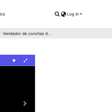
ics
Log In
Vendedor de conchas de nácar
Next