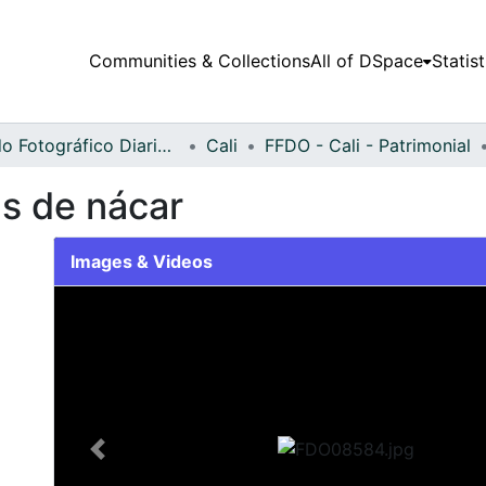
Communities & Collections
All of DSpace
Statist
Fondo Fotográfico Diario Occidente
Cali
FFDO - Cali - Patrimonial
s de nácar
Images & Videos
Slide 1 of 2
Previous