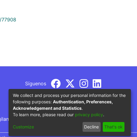
9/77908
Síguenos
We collect and process your personal information for the
following purposes:
Authentication, Preferences,
Acknowledgement and Statistics
.
To learn more, please read our
privacy policy
.
gilancia por parte del Ministerio de Educación
Customize
Decline
That's ok