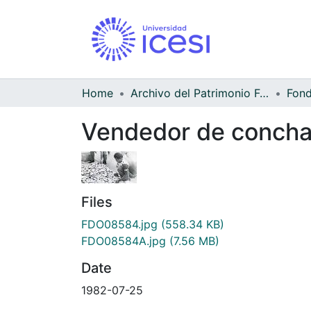
Home
Archivo del Patrimonio Fotográfico y Fílmico del Valle del Cauca
Vendedor de concha
Files
FDO08584.jpg
(558.34 KB)
FDO08584A.jpg
(7.56 MB)
Date
1982-07-25