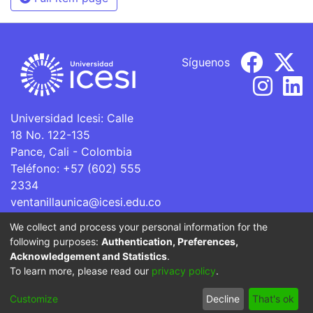
Síguenos
Universidad Icesi: Calle
18 No. 122-135
Pance, Cali - Colombia
Teléfono: +57 (602) 555
2334
ventanillaunica@icesi.edu.co
We collect and process your personal information for the
La Universidad Icesi es una Institución de Educación
following purposes:
Authentication, Preferences,
Superior que se encuentra sujeta a inspección y vigilancia
Acknowledgement and Statistics
.
por parte del Ministerio de Educación Nacional.
To learn more, please read our
privacy policy
.
Cookie
Privacy
End User
Send
Customize
Decline
That's ok
settings
policy
Agreement
Feedback