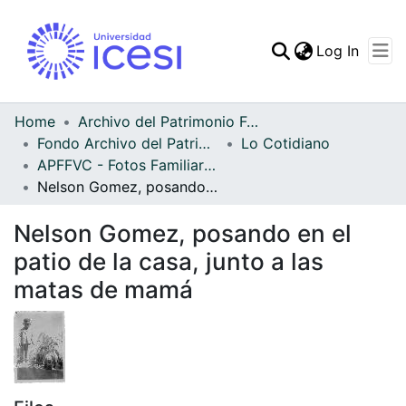
(curren
Log In
Communities & Collec
All of DSpace
Home
Archivo del Patrimonio Fotográfico y Fílmico del Valle del Cauca
Fondo Archivo del Patrimonio Fotográfico y Fílmico del Valle del Cauca
Lo Cotidiano
Statistics
APFFVC - Fotos Familiares - Patrimonial
Nelson Gomez, posando en el patio de la casa, junto a las matas de mamá
Nelson Gomez, posando en el
patio de la casa, junto a las
matas de mamá