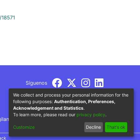
9/18571
Síguenos
We collect and process your personal information for the
following purposes:
Authentication, Preferences,
Acknowledgement and Statistics
.
To learn more, please read our
privacy policy
.
gilancia por parte del Ministerio de Educación
Customize
Decline
That's ok
ack