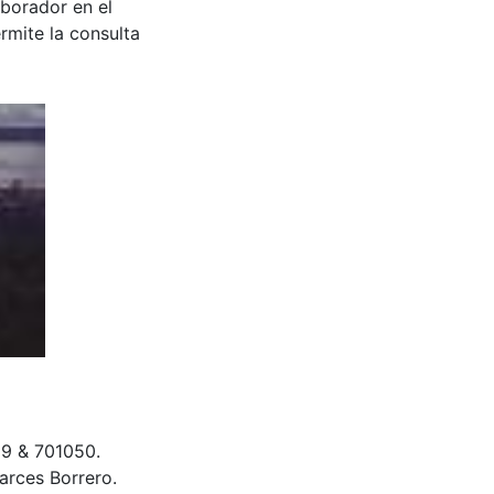
aborador en el
rmite la consulta
99 & 701050.
rces Borrero.