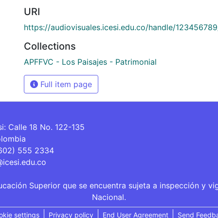
URI
https://audiovisuales.icesi.edu.co/handle/12345678
Collections
APFFVC - Los Paisajes - Patrimonial
Full item page
si: Calle 18 No. 122-135
olombia
(602) 555 2334
@icesi.edu.co
ucación Superior que se encuentra sujeta a inspección y vi
Nacional.
okie settings
Privacy policy
End User Agreement
Send Feedb