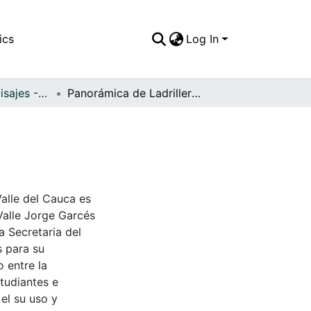
ics
Log In
APFFVC - Los Paisajes - Patrimonial
Panorámica de Ladrilleros, 1999
Valle del Cauca es
Valle Jorge Garcés
a Secretaria del
s para su
 entre la
tudiantes e
 el su uso y