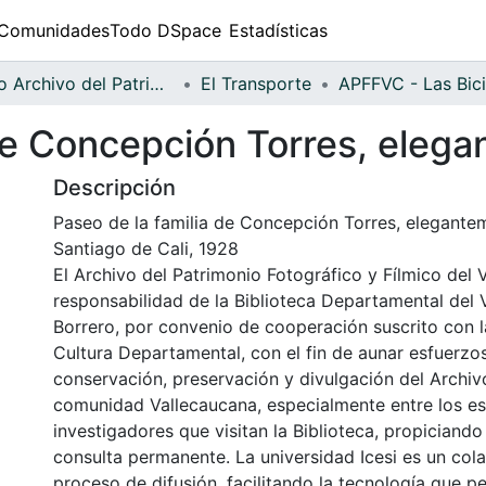
Comunidades
Todo DSpace
Estadísticas
Fondo Archivo del Patrimonio Fotográfico y Fílmico del Valle del Cauca
El Transporte
 de Concepción Torres, eleg
Descripción
Paseo de la familia de Concepción Torres, elegante
Santiago de Cali, 1928
El Archivo del Patrimonio Fotográfico y Fílmico del 
responsabilidad de la Biblioteca Departamental del 
Borrero, por convenio de cooperación suscrito con l
Cultura Departamental, con el fin de aunar esfuerzo
conservación, preservación y divulgación del Archivo
comunidad Vallecaucana, especialmente entre los es
investigadores que visitan la Biblioteca, propiciando
consulta permanente. La universidad Icesi es un col
proceso de difusión, facilitando la tecnología que pe