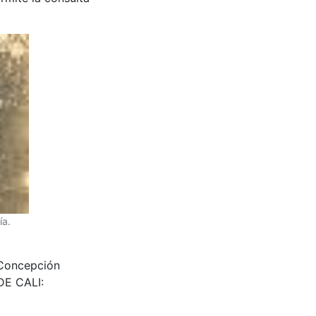
ía.
de Concepción
DE CALI: