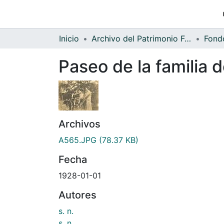
Inicio
Archivo del Patrimonio Fotográfico y Fílmico del Valle del Cauca
Paseo de la familia
Archivos
A565.JPG
(78.37 KB)
Fecha
1928-01-01
Autores
s. n.
s. n.