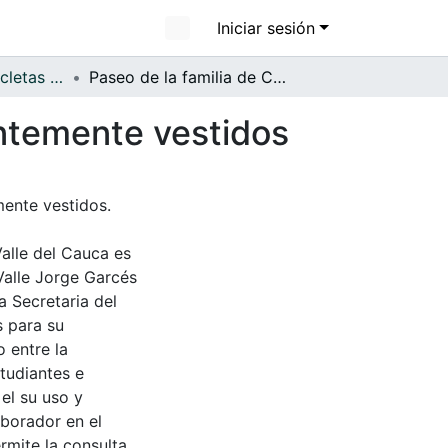
Iniciar sesión
APFFVC - Las Bicicletas y Ca - Patrimonial
Paseo de la familia de Concepción Torres, elegantemente vestidos
antemente vestidos
mente vestidos.
Valle del Cauca es
Valle Jorge Garcés
a Secretaria del
s para su
 entre la
tudiantes e
 el su uso y
aborador en el
rmite la consulta