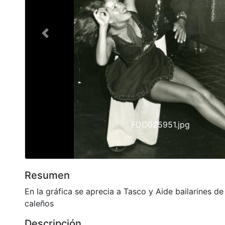
Previous
FDO025951.jpg
Resumen
En la gráfica se aprecia a Tasco y Aide bailarines de
caleños
Descripción