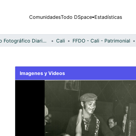
Comunidades
Todo DSpace
Estadísticas
Fondo Fotográfico Diario Occidente
Cali
FFDO - Cali - Patrimonial
Imagenes y Videos
Slide 1 of 2