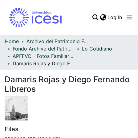
(curren
Log In
Communities & Collec
All of DSpace
Home
Archivo del Patrimonio Fotográfico y Fílmico del Valle del Cauca
Fondo Archivo del Patrimonio Fotográfico y Fílmico del Valle del Cauca
Lo Cotidiano
Statistics
APFFVC - Fotos Familiares - Patrimonial
Damaris Rojas y Diego Fernando Libreros
Damaris Rojas y Diego Fernando
Libreros
Files