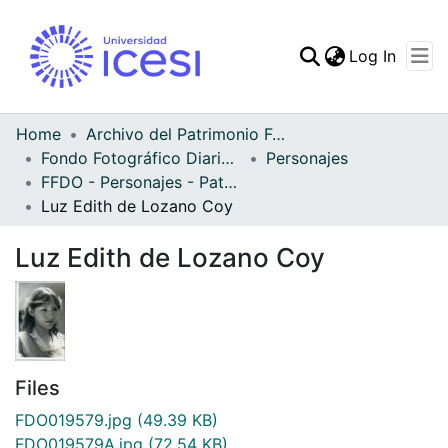
(curren
Log In
Communities & Collec
All of DSpace
Home
Archivo del Patrimonio Fotográfico y Fílmico del Valle del Cauca
Fondo Fotográfico Diario Occidente
Personajes
Statistics
FFDO - Personajes - Patrimonial
Luz Edith de Lozano Coy
Luz Edith de Lozano Coy
Files
FDO019579.jpg
(49.39 KB)
FDO019579A.jpg
(72.54 KB)