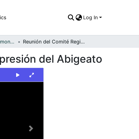
ics
Log In
FFDO - Tuluá - Patrimonial
Reunión del Comité Regional de Prevención y Represión del Abigeato
presión del Abigeato
Next