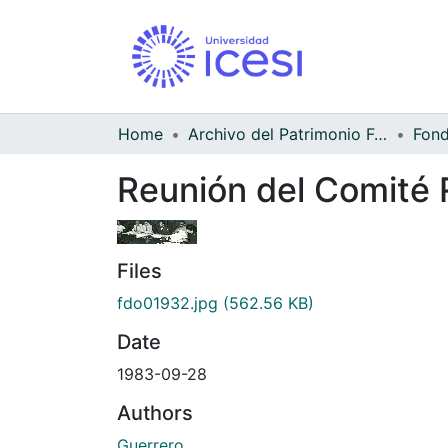
Home
Archivo del Patrimonio Fotográfico y Fílmico del Valle del Cauca
Reunión del Comité 
Files
fdo01932.jpg
(562.56 KB)
Date
1983-09-28
Authors
Guerrero