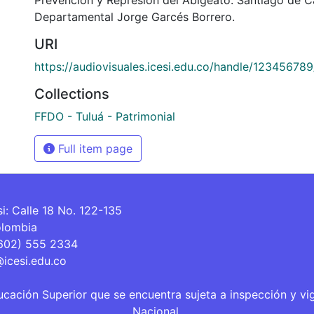
Departamental Jorge Garcés Borrero.
URI
https://audiovisuales.icesi.edu.co/handle/12345678
Collections
FFDO - Tuluá - Patrimonial
Full item page
si: Calle 18 No. 122-135
olombia
(602) 555 2334
@icesi.edu.co
ucación Superior que se encuentra sujeta a inspección y vi
Nacional.