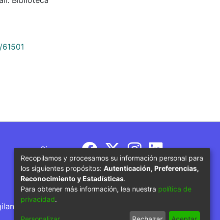
9/61501
Síguenos
Recopilamos y procesamos su información personal para
los siguientes propósitos:
Autenticación, Preferencias,
Reconocimiento y Estadísticas
.
Para obtener más información, lea nuestra
política de
privacidad
.
gilancia por parte del Ministerio de Educación
Personalizar
Rechazar
Aceptar