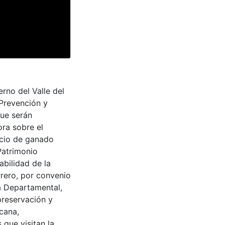
rno del Valle del
 Prevención y
que serán
ra sobre el
icio de ganado
Patrimonio
abilidad de la
rrero, por convenio
a Departamental,
preservación y
cana,
 que visitan la