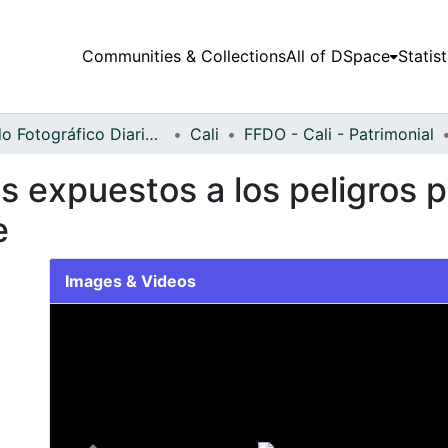
Communities & Collections
All of DSpace
Statist
Fondo Fotográfico Diario Occidente
Cali
FFDO - Cali - Patrimonial
ás expuestos a los peligros
e
Images & Videos
Slide 1 of 1