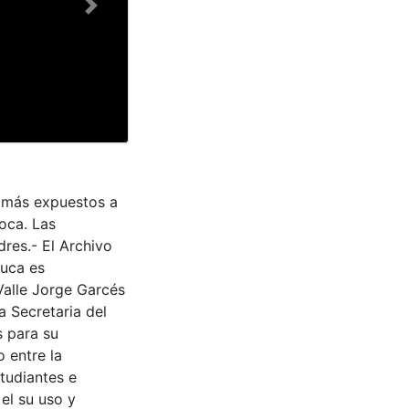
Next
os más expuestos a
oca. Las
res.- El Archivo
auca es
Valle Jorge Garcés
a Secretaria del
s para su
 entre la
tudiantes e
 el su uso y