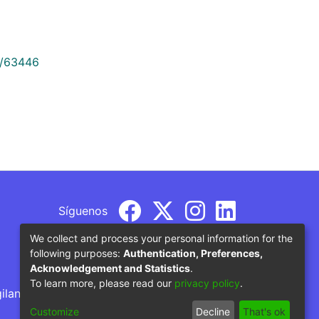
9/63446
Síguenos
We collect and process your personal information for the
following purposes:
Authentication, Preferences,
Acknowledgement and Statistics
.
To learn more, please read our
privacy policy
.
gilancia por parte del Ministerio de Educación
Customize
Decline
That's ok