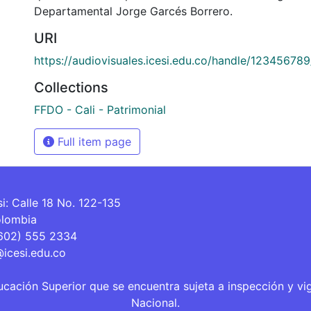
Departamental Jorge Garcés Borrero.
URI
https://audiovisuales.icesi.edu.co/handle/12345678
Collections
FFDO - Cali - Patrimonial
Full item page
si: Calle 18 No. 122-135
olombia
(602) 555 2334
@icesi.edu.co
ucación Superior que se encuentra sujeta a inspección y vi
Nacional.