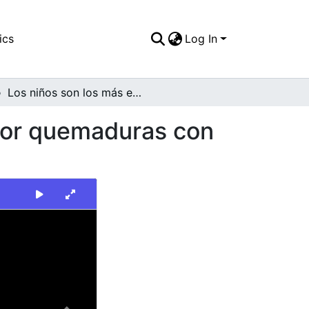
ics
Log In
Los niños son los más expuestos a los peligros por quemaduras con pólvora en Diciembre
 por quemaduras con