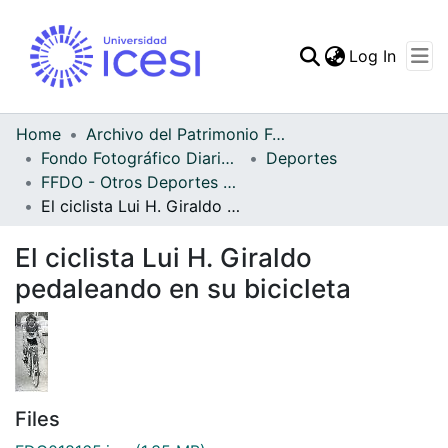
(curren
Log In
Communities & Collec
All of DSpace
Home
Archivo del Patrimonio Fotográfico y Fílmico del Valle del Cauca
Fondo Fotográfico Diario Occidente
Deportes
Statistics
FFDO - Otros Deportes - Patrimonial
El ciclista Lui H. Giraldo pedaleando en su bicicleta
El ciclista Lui H. Giraldo
pedaleando en su bicicleta
Files