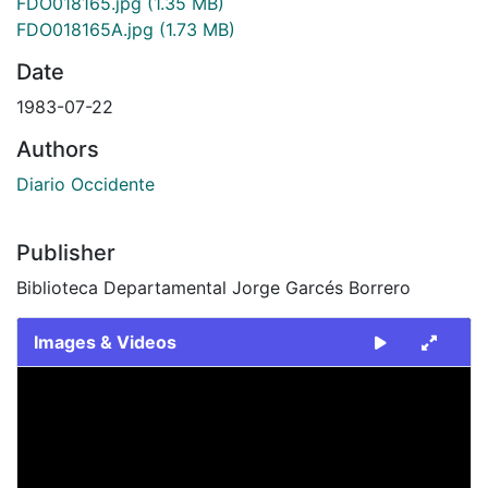
FDO018165.jpg
(1.35 MB)
FDO018165A.jpg
(1.73 MB)
Date
1983-07-22
Authors
Diario Occidente
Publisher
Biblioteca Departamental Jorge Garcés Borrero
Images & Videos
Slide 1 of 2