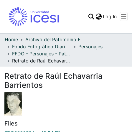
(curren
Log In
Communities & Collec
All of DSpace
Home
Archivo del Patrimonio Fotográfico y Fílmico del Valle del Cauca
Fondo Fotográfico Diario Occidente
Personajes
Statistics
FFDO - Personajes - Patrimonial
Retrato de Raúl Echavarria Barrientos
Retrato de Raúl Echavarria
Barrientos
Files