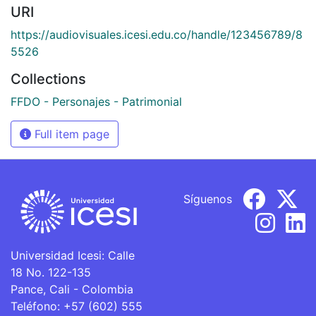
URI
https://audiovisuales.icesi.edu.co/handle/123456789/8
5526
Collections
FFDO - Personajes - Patrimonial
Full item page
Síguenos
Universidad Icesi: Calle
18 No. 122-135
Pance, Cali - Colombia
Teléfono: +57 (602) 555