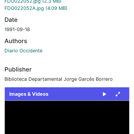
FDO022052.jpg
(2.3 MB)
FDO022052A.jpg
(4.09 MB)
Date
1991-09-18
Authors
Diario Occidente
Publisher
Biblioteca Departamental Jorge Garcés Borrero
Images & Videos
Slide 1 of 2