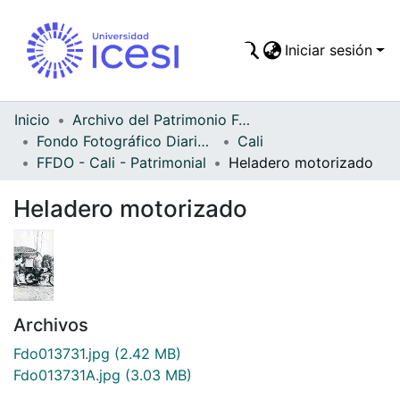
Iniciar sesión
Comunidades
Todo DSpace
Inicio
Archivo del Patrimonio Fotográfico y Fílmico del Valle del Cauca
Fondo Fotográfico Diario Occidente
Cali
Estadísticas
FFDO - Cali - Patrimonial
Heladero motorizado
Heladero motorizado
Archivos
Fdo013731.jpg
(2.42 MB)
Fdo013731A.jpg
(3.03 MB)