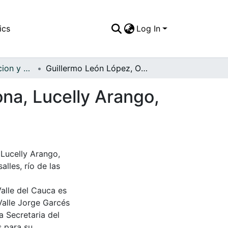
ics
Log In
APFFVC - Recreacion y Paseo - Patrimonial
Guillermo León López, Oscar Miranda, Luz Cardona, Lucelly Arango, Diva Lozano, Julia Loen, Liliana y Zoila Valencia
na, Lucelly Arango,
Lucelly Arango,
alles, río de las
Valle del Cauca es
Valle Jorge Garcés
a Secretaria del
s para su