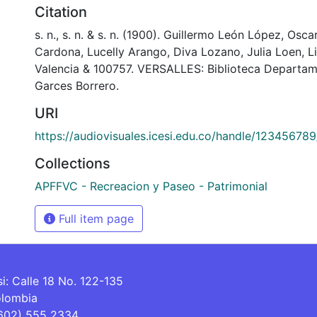
Citation
s. n., s. n. & s. n. (1900). Guillermo León López, Osc
Cardona, Lucelly Arango, Diva Lozano, Julia Loen, Li
Valencia & 100757. VERSALLES: Biblioteca Departam
Garces Borrero.
URI
https://audiovisuales.icesi.edu.co/handle/12345678
Collections
APFFVC - Recreacion y Paseo - Patrimonial
Full item page
si: Calle 18 No. 122-135
olombia
(602) 555 2334