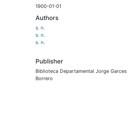
1900-01-01
Authors
s. n.
s. n.
s. n.
Publisher
Biblioteca Departamental Jorge Garces
Borrero