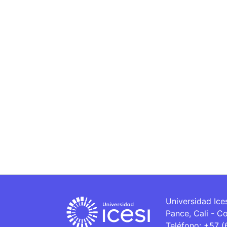
Universidad Ice
Pance, Cali - C
Teléfono: +57 