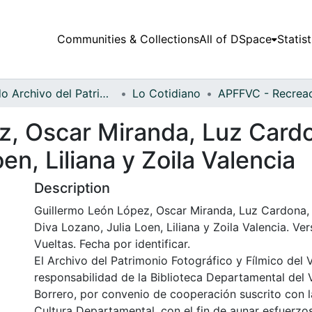
Communities & Collections
All of DSpace
Statist
Fondo Archivo del Patrimonio Fotográfico y Fílmico del Valle del Cauca
Lo Cotidiano
z, Oscar Miranda, Luz Cardo
en, Liliana y Zoila Valencia
Description
Guillermo León López, Oscar Miranda, Luz Cardona, 
Diva Lozano, Julia Loen, Liliana y Zoila Valencia. Vers
Vueltas. Fecha por identificar.
El Archivo del Patrimonio Fotográfico y Fílmico del 
responsabilidad de la Biblioteca Departamental del 
Borrero, por convenio de cooperación suscrito con l
Cultura Departamental, con el fin de aunar esfuerzo