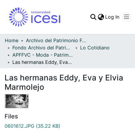
(curren
Log In
Communities & Collec
All of DSpace
Home
Archivo del Patrimonio Fotográfico y Fílmico del Valle del Cauca
Fondo Archivo del Patrimonio Fotográfico y Fílmico del Valle del Cauca
Lo Cotidiano
Statistics
APFFVC - Moda - Patrimonial
Las hermanas Eddy, Eva y Elvia Marmolejo
Las hermanas Eddy, Eva y Elvia
Marmolejo
Files
0601612.JPG
(35.22 KB)