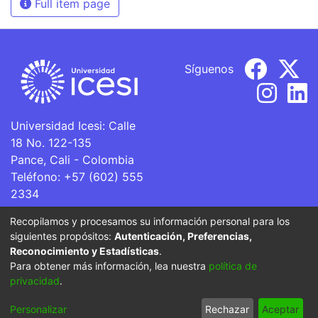
Full item page
Síguenos
Universidad Icesi: Calle
18 No. 122-135
Pance, Cali - Colombia
Teléfono: +57 (602) 555
2334
ventanillaunica@icesi.edu.co
Recopilamos y procesamos su información personal para los
siguientes propósitos:
Autenticación, Preferencias,
La Universidad Icesi es una Institución de Educación
Reconocimiento y Estadísticas
.
Superior que se encuentra sujeta a inspección y vigilancia
Para obtener más información, lea nuestra
política de
por parte del Ministerio de Educación Nacional.
privacidad
.
Cookie
Privacy
End User
Send
Personalizar
Rechazar
Aceptar