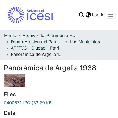
(curren
Log In
Communities & Collec
All of DSpace
Home
Archivo del Patrimonio Fotográfico y Fílmico del Valle del Cauca
Fondo Archivo del Patrimonio Fotográfico y Fílmico del Valle del Cauca
Los Municipios
Statistics
APFFVC - Ciudad - Patrimonial
Panorámica de Argelia 1938
Panorámica de Argelia 1938
Files
0400571.JPG
(32.29 KB)
Date