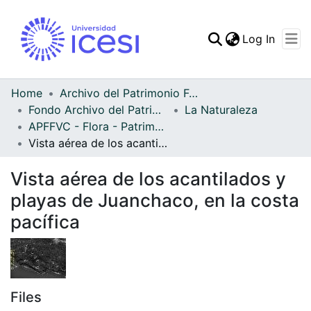
(curren
Log In
Communities & Collec
All of DSpace
Home
Archivo del Patrimonio Fotográfico y Fílmico del Valle del Cauca
Fondo Archivo del Patrimonio Fotográfico y Fílmico del Valle del Cauca
La Naturaleza
Statistics
APFFVC - Flora - Patrimonial
Vista aérea de los acantilados y playas de Juanchaco, en la costa pacífica
Vista aérea de los acantilados y
playas de Juanchaco, en la costa
pacífica
Files