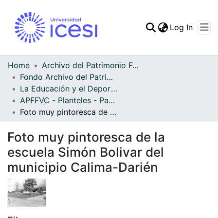
(curren
Log In
Communities & Collec
All of DSpace
Home
Archivo del Patrimonio Fotográfico y Fílmico del Valle del Cauca
Fondo Archivo del Patrimonio Fotográfico y Fílmico del Valle del Cauca
Statistics
La Educación y el Deporte
APFFVC - Planteles - Patrimonial
Foto muy pintoresca de la escuela Simón Bolivar del municipio Calima-Darién
Foto muy pintoresca de la
escuela Simón Bolivar del
municipio Calima-Darién