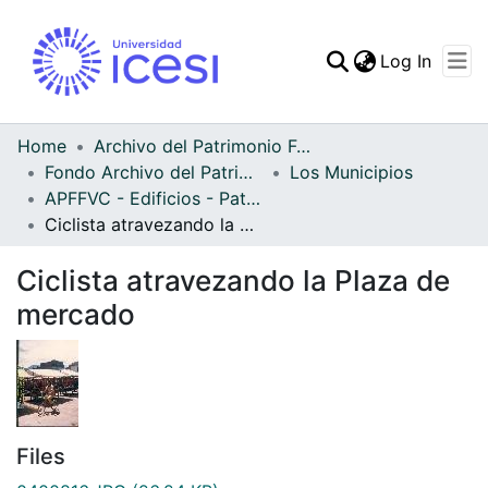
(curren
Log In
Communities & Collec
All of DSpace
Home
Archivo del Patrimonio Fotográfico y Fílmico del Valle del Cauca
Fondo Archivo del Patrimonio Fotográfico y Fílmico del Valle del Cauca
Los Municipios
Statistics
APFFVC - Edificios - Patrimonial
Ciclista atravezando la Plaza de mercado
Ciclista atravezando la Plaza de
mercado
Files