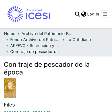
(curren
Log In
Communities & Collec
All of DSpace
Home
Archivo del Patrimonio Fotográfico y Fílmico del Valle del Cauca
Fondo Archivo del Patrimonio Fotográfico y Fílmico del Valle del Cauca
Lo Cotidiano
Statistics
APFFVC - Recreacion y Paseo - Patrimonial
Con traje de pescador de la época
Con traje de pescador de la
época
Files