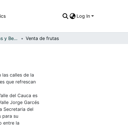
ics
Log In
APFFVC - Comidas y Bebidas - Patrimonial
Venta de frutas
 las calles de la
les que refrescan
Valle del Cauca es
Valle Jorge Garcés
a Secretaria del
s para su
 entre la