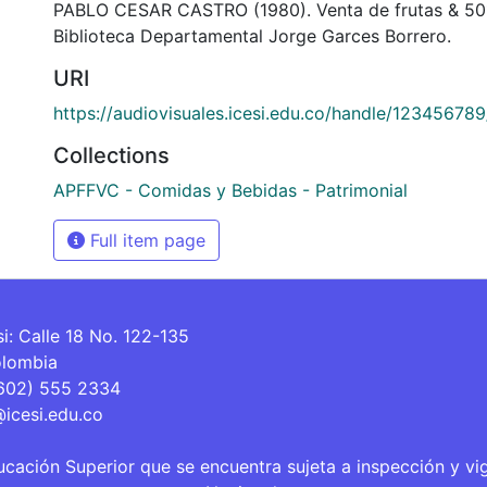
PABLO CESAR CASTRO (1980). Venta de frutas & 50
Biblioteca Departamental Jorge Garces Borrero.
URI
https://audiovisuales.icesi.edu.co/handle/12345678
Collections
APFFVC - Comidas y Bebidas - Patrimonial
Full item page
si: Calle 18 No. 122-135
olombia
(602) 555 2334
@icesi.edu.co
ucación Superior que se encuentra sujeta a inspección y vi