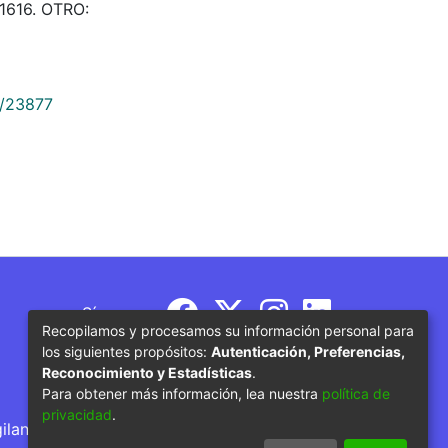
1616. OTRO:
9/23877
Síguenos
Recopilamos y procesamos su información personal para
los siguientes propósitos:
Autenticación, Preferencias,
Reconocimiento y Estadísticas
.
Para obtener más información, lea nuestra
política de
privacidad
.
gilancia por parte del Ministerio de Educación