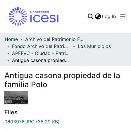
(curren
Log In
Communities & Collec
All of DSpace
Home
Archivo del Patrimonio Fotográfico y Fílmico del Valle del Cauca
Fondo Archivo del Patrimonio Fotográfico y Fílmico del Valle del Cauca
Los Municipios
Statistics
APFFVC - Ciudad - Patrimonial
Antigua casona propiedad de la familia Polo
Antigua casona propiedad de la
familia Polo
Files
0603976.JPG
(38.29 KB)