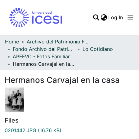
(curren
Log In
Communities & Collec
All of DSpace
Home
Archivo del Patrimonio Fotográfico y Fílmico del Valle del Cauca
Fondo Archivo del Patrimonio Fotográfico y Fílmico del Valle del Cauca
Lo Cotidiano
Statistics
APFFVC - Fotos Familiares - Patrimonial
Hermanos Carvajal en la casa
Hermanos Carvajal en la casa
Files
0201442.JPG
(16.76 KB)