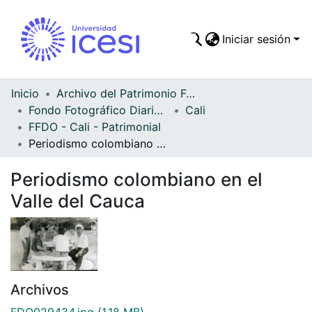
Iniciar sesión
Comunidades
Todo DSpace
Inicio
Archivo del Patrimonio Fotográfico y Fílmico del Valle del Cauca
Fondo Fotográfico Diario Occidente
Cali
Estadísticas
FFDO - Cali - Patrimonial
Periodismo colombiano en el Valle del Cauca
Periodismo colombiano en el
Valle del Cauca
Archivos
FDO029434.jpg
(1.18 MB)