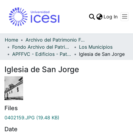
(curren
Log In
Communities & Collec
All of DSpace
Home
Archivo del Patrimonio Fotográfico y Fílmico del Valle del Cauca
Fondo Archivo del Patrimonio Fotográfico y Fílmico del Valle del Cauca
Los Municipios
Statistics
APFFVC - Edificios - Patrimonial
Iglesia de San Jorge
Iglesia de San Jorge
Files
0402159.JPG
(19.48 KB)
Date