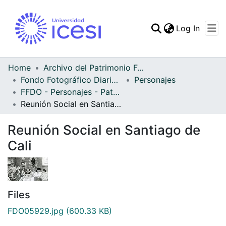
(curren
Log In
Communities & Collec
All of DSpace
Home
Archivo del Patrimonio Fotográfico y Fílmico del Valle del Cauca
Fondo Fotográfico Diario Occidente
Personajes
Statistics
FFDO - Personajes - Patrimonial
Reunión Social en Santiago de Cali
Reunión Social en Santiago de
Cali
Files
FDO05929.jpg
(600.33 KB)